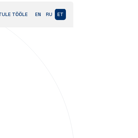
TULE TÖÖLE
EN
RU
ET