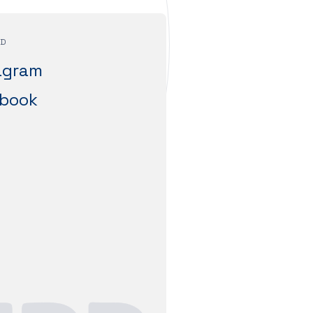
ID
agram
book