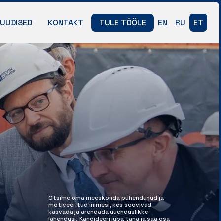
UUDISED
KONTAKT
TULE TÖÖLE
EN
RU
ET
Otsime oma meeskonda pühendunud ja
motiveeritud inimesi, kes soovivad
kasvada ja arendada uuenduslikke
lahendusi. Kandideeri juba täna ja saa osa