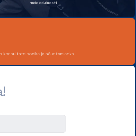
meie eduloost!
ks konsultatsiooniks ja nõustamiseks
!