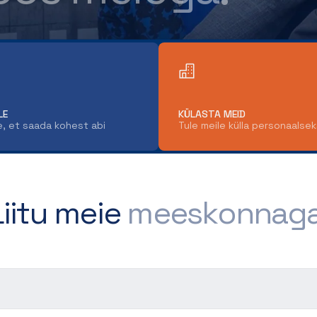
LE
KÜLASTA MEID
e, et saada kohest abi
Tule meile külla personaalse
Liitu meie
meeskonnaga