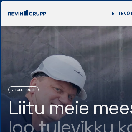
ETTEVÕ
TULE TÖÖLE
Liitu meie mee
loo tulevikku 