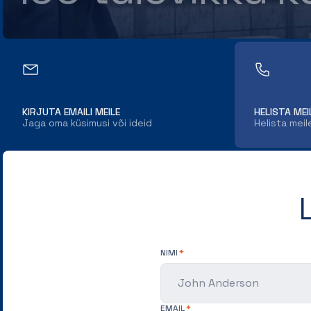
KIRJUTA EMAILI MEILE
HELISTA MEI
Jaga oma küsimusi või ideid
Helista meil
NIMI
EMAIL