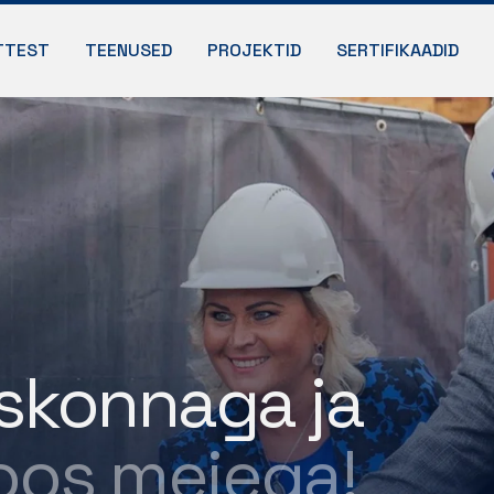
TTEST
TEENUSED
PROJEKTID
SERTIFIKAADID
skonnaga ja
koos meiega!