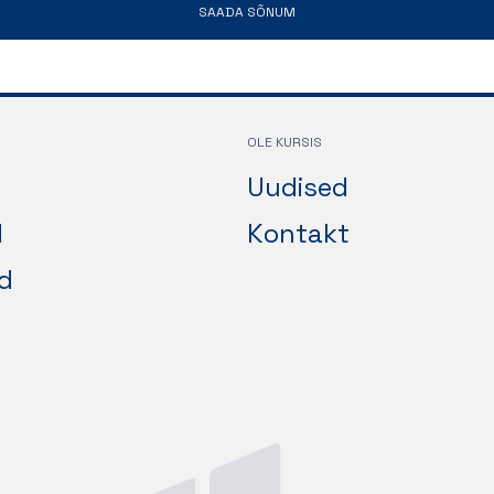
SAADA SÕNUM
OLE KURSIS
Uudised
d
Kontakt
d