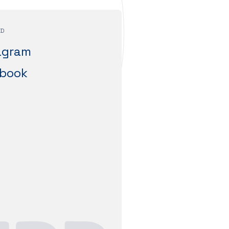
ID
agram
book