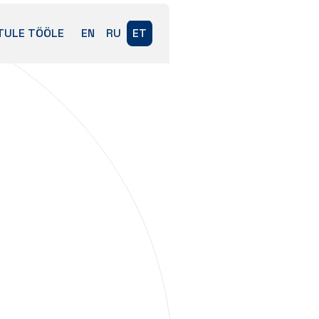
TULE TÖÖLE
EN
RU
ET