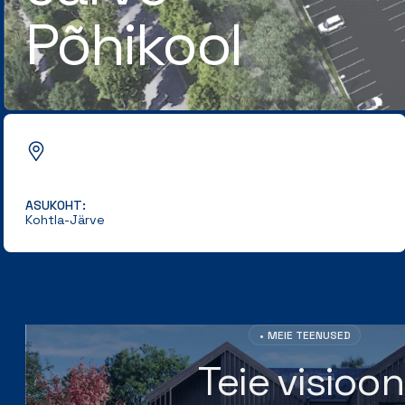
Põhikool
ASUKOHT:
Kohtla-Järve
MEIE TEENUSED
Teie visioon