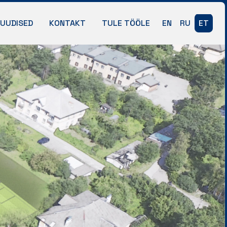
UUDISED
KONTAKT
TULE TÖÖLE
EN
RU
ET