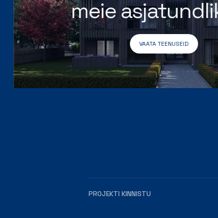
meie asjatundl
VAATA TEENUSEID
PROJEKTI KINNISTU